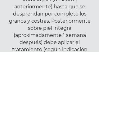
anteriormente) hasta que se
desprendan por completo los
granos y costras. Posteriormente
sobre piel integra
(aproximadamente 1 semana
después) debe aplicar el
tratamiento (según indicación
médica).
No exponer la zona tratada a
medios contaminados que
puedan producir infección
durante 5-8 días después, tales
como: saunas, jacuzzi, piscinas y
animales.
Evite aplicar tónicos y sustancias
con alcohol en los próximos 10 a 14
días.