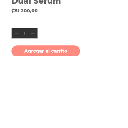
Dual Serum
Precio
₡51 200,00
Cantidad
*
Agregar al carrito
Un sérum de doble acción con
Thiamidol®, ácido hialurónico y
licocalcón A que reduce todos
los tipos de manchas oscuras y
suaviza las líneas de expresión
para una piel más firme.
Design by
Tigerkissdesign.com