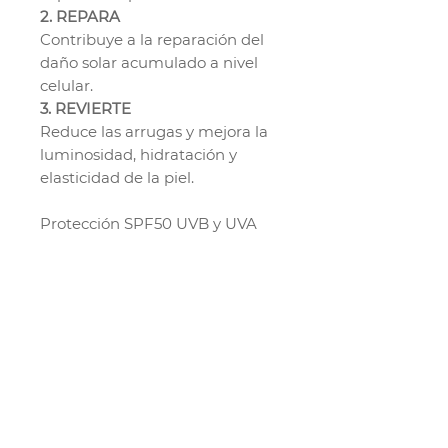
2. REPARA
Contribuye a la reparación del
daño solar acumulado a nivel
celular.
3. REVIERTE
Reduce las arrugas y mejora la
luminosidad, hidratación y
elasticidad de la piel.
Protección SPF50 UVB y UVA
evaluada clínicamente en
condiciones reales de alta
radiación solar.
Apto para todo tipo de pieles.
Puede aplicarse sobre la piel
húmeda.
No irrita los ojos.