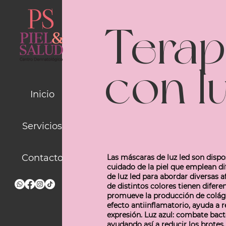
Terap
con l
Inicio
Servicios
Contacto
Las máscaras de luz led son dispos
cuidado de la piel que emplean d
de luz led para abordar diversas a
de distintos colores tienen diferen
promueve la producción de coláge
efecto antiinflamatorio, ayuda a r
expresión. Luz azul: combate bact
ayudando así a reducir los brotes.