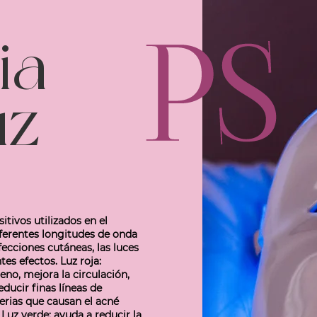
ia
uz
itivos utilizados en el
iferentes longitudes de onda
fecciones cutáneas, las luces
tes efectos. Luz roja:
no, mejora la circulación,
educir finas líneas de
erias que causan el acné
 Luz verde: ayuda a reducir la